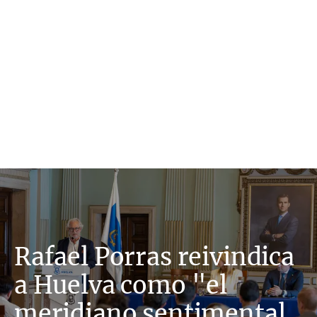
Rafael Porras reivindica
a Huelva como "el
meridiano sentimental