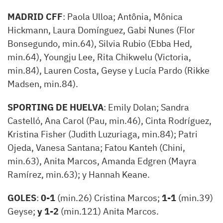
MADRID CFF
: Paola Ulloa; Antônia, Mônica
Hickmann, Laura Domínguez, Gabi Nunes (Flor
Bonsegundo, min.64), Silvia Rubio (Ebba Hed,
min.64), Youngju Lee, Rita Chikwelu (Victoria,
min.84), Lauren Costa, Geyse y Lucía Pardo (Rikke
Madsen, min.84).
SPORTING DE HUELVA
: Emily Dolan; Sandra
Castelló, Ana Carol (Pau, min.46), Cinta Rodríguez,
Kristina Fisher (Judith Luzuriaga, min.84); Patri
Ojeda, Vanesa Santana; Fatou Kanteh (Chini,
min.63), Anita Marcos, Amanda Edgren (Mayra
Ramírez, min.63); y Hannah Keane.
GOLES
:
0-1
(min.26) Cristina Marcos;
1-1
(min.39)
Geyse;
y 1-2
(min.121) Anita Marcos.