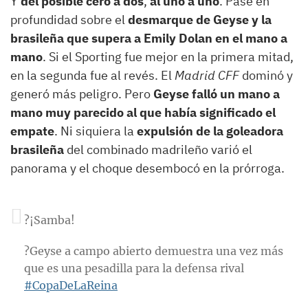
Y
del posible cero a dos
,
al uno a uno
. Pase en
profundidad sobre el
desmarque de Geyse y la
brasileña que supera a Emily Dolan en el mano a
mano
. Si el Sporting fue mejor en la primera mitad,
en la segunda fue al revés. El
Madrid CFF
dominó y
generó más peligro. Pero
Geyse falló un mano a
mano muy parecido al que había significado el
empate
. Ni siquiera la
expulsión de la goleadora
brasileña
del combinado madrileño varió el
panorama y el choque desembocó en la prórroga.
?¡Samba!
?Geyse a campo abierto demuestra una vez más
que es una pesadilla para la defensa rival
#CopaDeLaReina