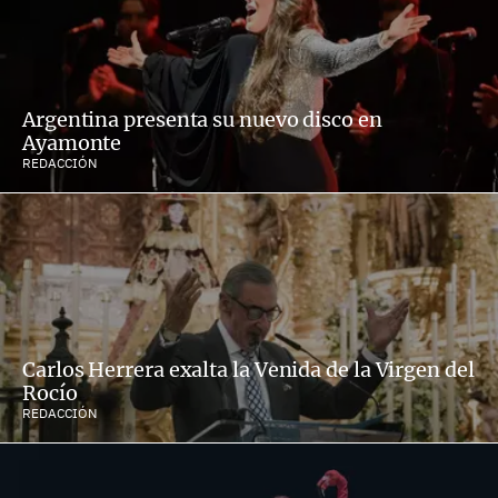
Argentina presenta su nuevo disco en
Ayamonte
REDACCIÓN
Carlos Herrera exalta la Venida de la Virgen del
Rocío
REDACCIÓN