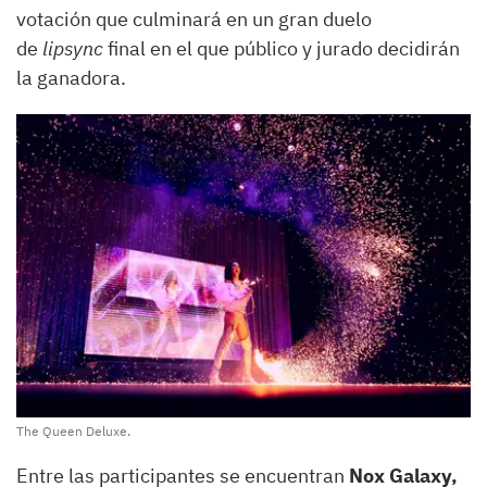
votación que culminará en un gran duelo
de
lipsync
final en el que público y jurado decidirán
la ganadora.
The Queen Deluxe.
Entre las participantes se encuentran
Nox Galaxy,