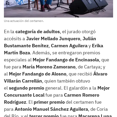
Una actuación del certamen.
En la
categoría de adultos
, el jurado otorgó
accésits a
Javier Mellado Junquero
,
Julián
Bustamante Benítez
,
Carmen Aguilera
y
Erika
Martín Boza
. Además, se entregaron premios
especiales al
Mejor Fandango de Encinasola
, que
fue para
María Moreno Zamorano
, de Cartaya; y
al
Mejor Fandango de Alosno
, que recibió
Álvaro
Villarán Carrellán
, quien también obtuvo
el
segundo premio
general. El galardón a la
Mejor
Concursante Local
fue para
Carmen Romero
Rodríguez
. El
primer premio
del certamen fue
para
Antonio Manuel Sánchez Aguilera
, de Coria
del Río, y el
tercer premio
fue para
Macarena Luna
,