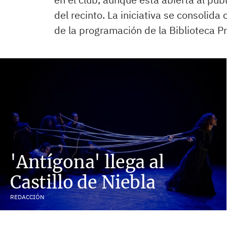
del recinto. La iniciativa se consolid
de la programación de la Biblioteca P
'Antígona' llega al
Castillo de Niebla
REDACCIÓN