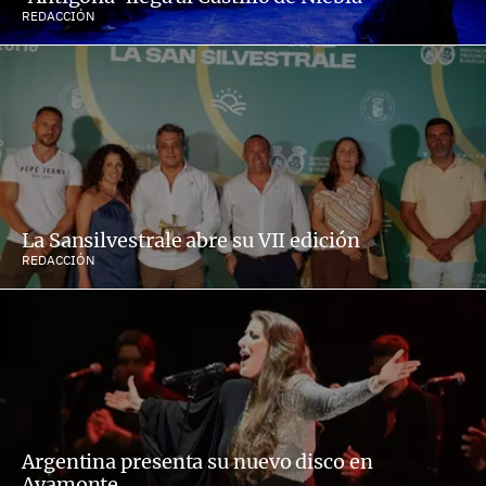
REDACCIÓN
La Sansilvestrale abre su VII edición
REDACCIÓN
Argentina presenta su nuevo disco en
Ayamonte