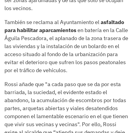
ser zonas ajardinadas y de las que sólo se ocupan
los vecinos.
También se reclama al Ayuntamiento el
asfaltado
para habilitar aparcamientos
en batería en la Calle
Águila Pescadora, el aplanado de l
a zona trasera de
las viviendas y
la instalación de un bolardo en el
acceso situado al fondo de la urbanización par
a
evitar el deterioro que sufren los pasos
peatonal
es
por el
tráfico de vehículos.
Rossi
añade que "a cada paso que se da por esta
barriada, la suciedad,
el evidente estado
el
abandono,
la acumulación de
escombros por todas
partes, arquetas abi
ertas y viales desatendidos
componen
el lamentable escenario en el que tienen
que vivir sus vecinas y vecinas". Por ello,
Rossi
exige al alcalde que “atienda sus demandas y deje