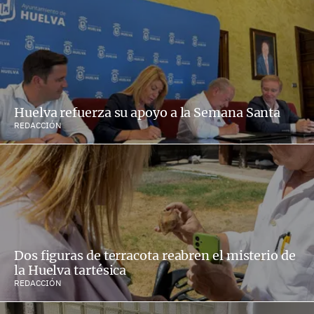
Huelva refuerza su apoyo a la Semana Santa
REDACCIÓN
Dos figuras de terracota reabren el misterio de
la Huelva tartésica
REDACCIÓN