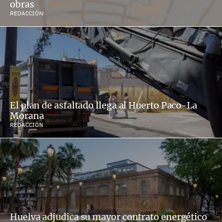
obras
REDACCIÓN
El plan de asfaltado llega al Huerto Paco-La
Morana
REDACCIÓN
Huelva adjudica su mayor contrato energético