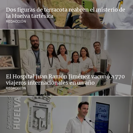
Dos figuras de terracota reabren el misterio de
la Huelva tartésica
REDACCIÓN
El Hospital Juan Ramón Jiménez vacunó a 770
viajeros internacionales en un año
REDACCIÓN