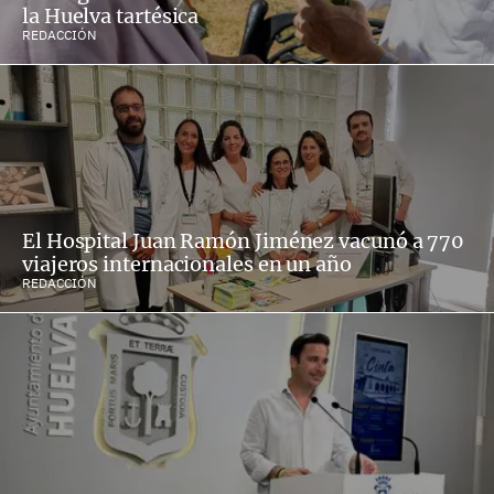
la Huelva tartésica
REDACCIÓN
El Hospital Juan Ramón Jiménez vacunó a 770
viajeros internacionales en un año
REDACCIÓN