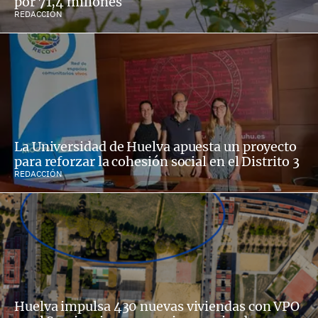
por 71,4 millones
REDACCIÓN
La Universidad de Huelva apuesta un proyecto
para reforzar la cohesión social en el Distrito 3
REDACCIÓN
Huelva impulsa 430 nuevas viviendas con VPO