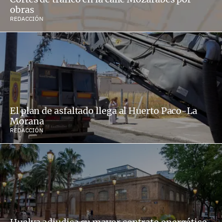
obras
REDACCIÓN
El plan de asfaltado llega al Huerto Paco-La
Morana
REDACCIÓN