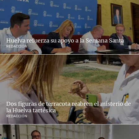
Huelva refuerza su apoyo a la Semana Santa
REDACCIÓN
Dos figuras de terracota reabren el misterio de
la Huelva tartésica
REDACCIÓN