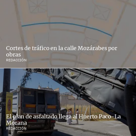
Cortes de tráfico en la calle Mozárabes por
obras
REDACCIÓN
El plan de asfaltado llega al Huerto Paco-La
Morana
REDACCIÓN