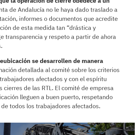
que la operación de cierre obedece a un
nta de Andalucía no le haya dado traslado a
tación, informes o documentos que acredite
pción de esta medida tan “drástica y
ge transparencia y respeto a partir de ahora
.
reubicación se desarrollen de manera
ación detallada al comité sobre los criterios
trabajadores afectados y con el espíritu
s cierres de las RTL. El comité de empresa
icación lleguen a buen puerto, respetando
s de todos los trabajadores afectados.