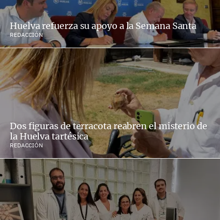
Huelva refuerza su apoyo a la Semana Santa
REDACCIÓN
Dos figuras de terracota reabren el misterio de
la Huelva tartésica
REDACCIÓN