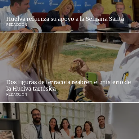
Huelva refuerza su apoyo a la Semana Santa
REDACCIÓN
Dos figuras de terracota reabren el misterio de
la Huelva tartésica
REDACCIÓN