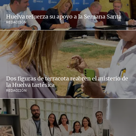
Huelva refuerza su apoyo a la Semana Santa
REDACCIÓN
Dos figuras de terracota reabren el misterio de
la Huelva tartésica
REDACCIÓN