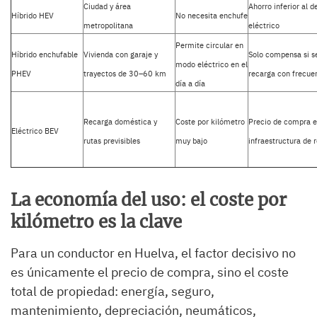
Ciudad y área
Ahorro inferior al d
Híbrido HEV
No necesita enchufe
metropolitana
eléctrico
Permite circular en
Híbrido enchufable
Vivienda con garaje y
Solo compensa si s
modo eléctrico en el
PHEV
trayectos de 30–60 km
recarga con frecue
día a día
Recarga doméstica y
Coste por kilómetro
Precio de compra e
Eléctrico BEV
rutas previsibles
muy bajo
infraestructura de 
La economía del uso: el coste por
kilómetro es la clave
Para un conductor en Huelva, el factor decisivo no
es únicamente el precio de compra, sino el coste
total de propiedad: energía, seguro,
mantenimiento, depreciación, neumáticos,