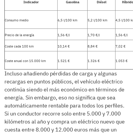
Indicador
Gasolina
Diésel
Híbrid
Consumo medio
6,5 l/100 km
5,2 l/100 km
4,5 l/100 
Precio de la energía
1,56 €/l
1,70 €/l
1,56 €/l
Coste cada 100 km
10,14 €
8,84 €
7,02 €
Coste anual con 15.000 km
1.521 €
1.326 €
1.053 €
Incluso añadiendo pérdidas de carga y algunas
recargas en puntos públicos, el vehículo eléctrico
continúa siendo el más económico en términos de
energía. Sin embargo, eso no significa que sea
automáticamente rentable para todos los perfiles.
Si un conductor recorre solo entre 5.000 y 7.000
kilómetros al año y compra un eléctrico nuevo que
cuesta entre 8.000 y 12.000 euros más que un