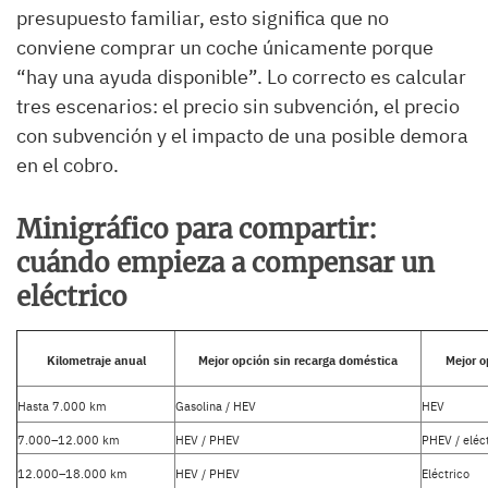
presupuesto familiar, esto significa que no
conviene comprar un coche únicamente porque
“hay una ayuda disponible”. Lo correcto es calcular
tres escenarios: el precio sin subvención, el precio
con subvención y el impacto de una posible demora
en el cobro.
Minigráfico para compartir:
cuándo empieza a compensar un
eléctrico
Kilometraje anual
Mejor opción sin recarga doméstica
Mejor o
Hasta 7.000 km
Gasolina / HEV
HEV
7.000–12.000 km
HEV / PHEV
PHEV / eléc
12.000–18.000 km
HEV / PHEV
Eléctrico