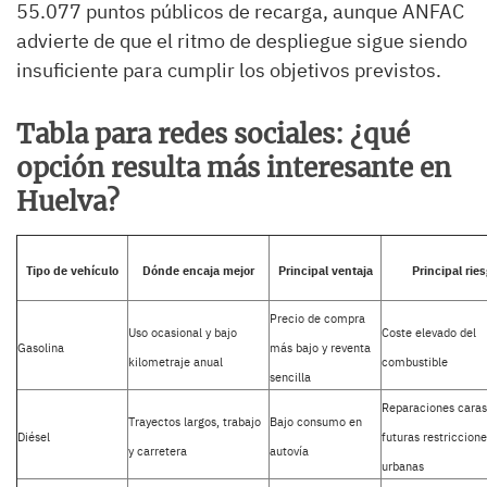
55.077 puntos públicos de recarga, aunque ANFAC
advierte de que el ritmo de despliegue sigue siendo
insuficiente para cumplir los objetivos previstos.
Tabla para redes sociales: ¿qué
opción resulta más interesante en
Huelva?
Tipo de vehículo
Dónde encaja mejor
Principal ventaja
Principal rie
Precio de compra
Uso ocasional y bajo
Coste elevado del
Gasolina
más bajo y reventa
kilometraje anual
combustible
sencilla
Reparaciones caras
Trayectos largos, trabajo
Bajo consumo en
Diésel
futuras restriccion
y carretera
autovía
urbanas