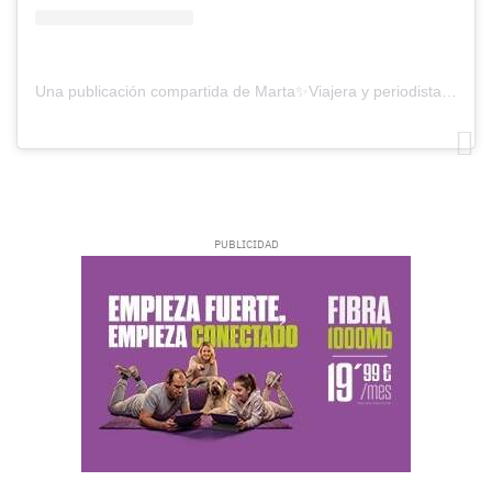
Una publicación compartida de Marta✨Viajera y periodista (@hilandomapas)