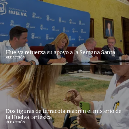
Huelva refuerza su apoyo a la Semana Santa
REDACCIÓN
Dos figuras de terracota reabren el misterio de
la Huelva tartésica
REDACCIÓN