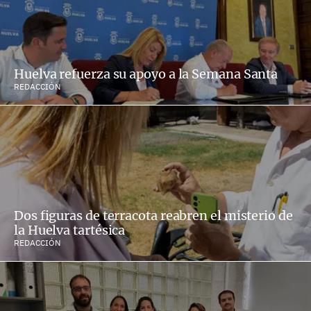
Huelva refuerza su apoyo a la Semana Santa
REDACCIÓN
Dos figuras de terracota reabren el misterio de
la Huelva tartésica
REDACCIÓN