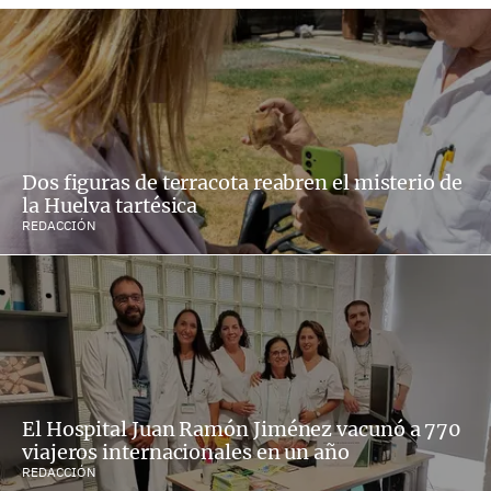
Dos figuras de terracota reabren el misterio de
la Huelva tartésica
REDACCIÓN
El Hospital Juan Ramón Jiménez vacunó a 770
viajeros internacionales en un año
REDACCIÓN