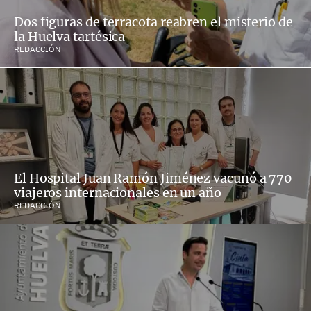
Dos figuras de terracota reabren el misterio de
la Huelva tartésica
REDACCIÓN
El Hospital Juan Ramón Jiménez vacunó a 770
viajeros internacionales en un año
REDACCIÓN