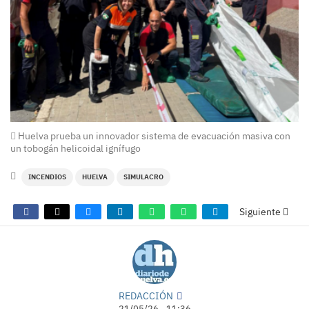
Huelva prueba un innovador sistema de evacuación masiva con
un tobogán helicoidal ignífugo
INCENDIOS
HUELVA
SIMULACRO
Siguiente
REDACCIÓN
21/05/26 - 11:36