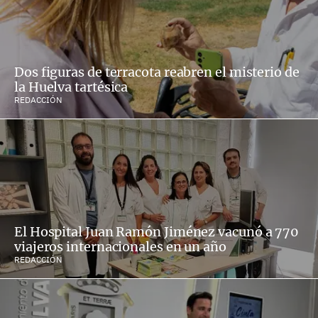
Dos figuras de terracota reabren el misterio de
la Huelva tartésica
REDACCIÓN
El Hospital Juan Ramón Jiménez vacunó a 770
viajeros internacionales en un año
REDACCIÓN