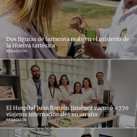
Dos figuras de terracota reabren el misterio de
la Huelva tartésica
REDACCIÓN
El Hospital Juan Ramón Jiménez vacunó a 770
viajeros internacionales en un año
REDACCIÓN