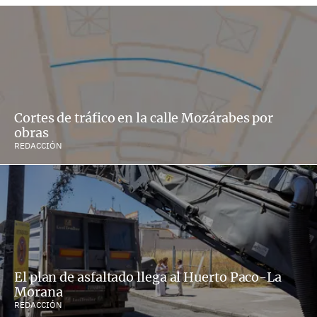
Cortes de tráfico en la calle Mozárabes por
obras
REDACCIÓN
El plan de asfaltado llega al Huerto Paco-La
Morana
REDACCIÓN