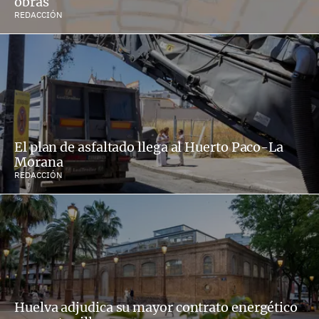
obras
REDACCIÓN
El plan de asfaltado llega al Huerto Paco-La
Morana
REDACCIÓN
Huelva adjudica su mayor contrato energético