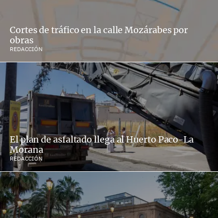
Cortes de tráfico en la calle Mozárabes por
obras
REDACCIÓN
El plan de asfaltado llega al Huerto Paco-La
Morana
REDACCIÓN