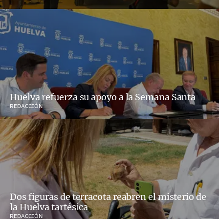
Huelva refuerza su apoyo a la Semana Santa
REDACCIÓN
Dos figuras de terracota reabren el misterio de
la Huelva tartésica
REDACCIÓN