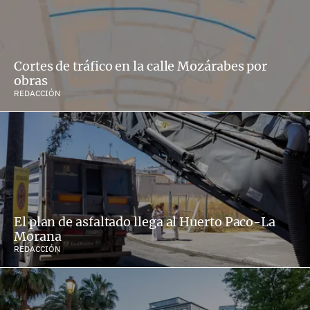
Cortes de tráfico en la calle Mozárabes por
obras
REDACCIÓN
El plan de asfaltado llega al Huerto Paco-La
Morana
REDACCIÓN