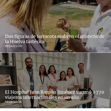
Dos figuras de terracota reabren el misterio de
la Huelva tartésica
REDACCIÓN
El Hospital Juan Ramón Jiménez vacunó a 770
viajeros internacionales en un año
REDACCIÓN