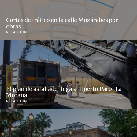
Cortes de tráfico en la calle Mozárabes por
obras
REDACCIÓN
El plan de asfaltado llega al Huerto Paco-La
Morana
REDACCIÓN