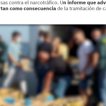
sas contra el narcotráfico. U
n informe que advi
ortan como consecuencia
de la tramitación de 