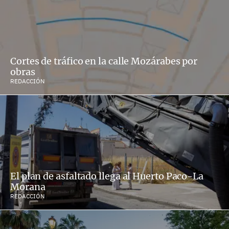
Cortes de tráfico en la calle Mozárabes por
obras
REDACCIÓN
El plan de asfaltado llega al Huerto Paco-La
Morana
REDACCIÓN