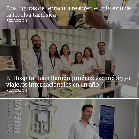
Dos figuras de terracota reabren el misterio de
la Huelva tartésica
REDACCIÓN
El Hospital Juan Ramón Jiménez vacunó a 770
viajeros internacionales en un año
REDACCIÓN