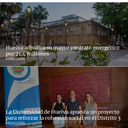
Huelva adjudica su mayor contrato energético
por 71,4 millones
REDACCIÓN
La Universidad de Huelva apuesta un proyecto
para reforzar la cohesión social en el Distrito 3
REDACCIÓN