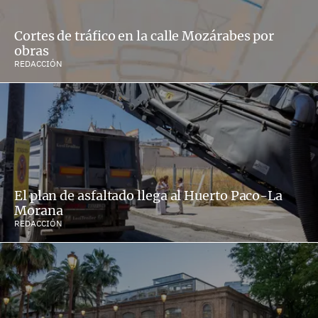
Cortes de tráfico en la calle Mozárabes por
obras
REDACCIÓN
El plan de asfaltado llega al Huerto Paco-La
Morana
REDACCIÓN