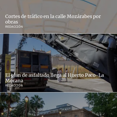
Cortes de tráfico en la calle Mozárabes por
obras
REDACCIÓN
El plan de asfaltado llega al Huerto Paco-La
Morana
REDACCIÓN