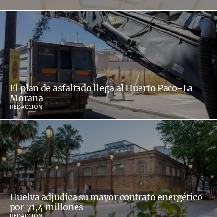
El plan de asfaltado llega al Huerto Paco-La
Morana
REDACCIÓN
Huelva adjudica su mayor contrato energético
por 71,4 millones
REDACCIÓN