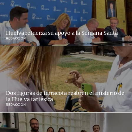
Huelva refuerza su apoyo a la Semana Santa
REDACCIÓN
Dos figuras de terracota reabren el misterio de
la Huelva tartésica
REDACCIÓN