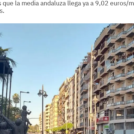
s que la media andaluza llega ya a 9,02 euros/m
s.