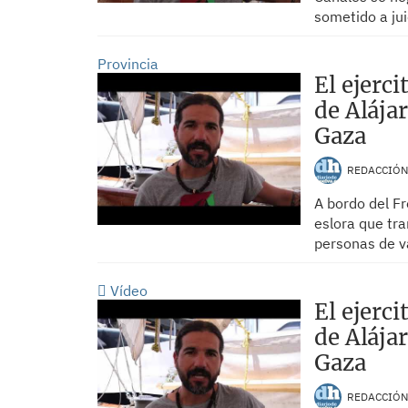
sometido a juic
Provincia
El ejerci
de Alája
Gaza
REDACCIÓ
A bordo del F
eslora que tr
personas de v
Vídeo
El ejerci
de Alája
Gaza
REDACCIÓ