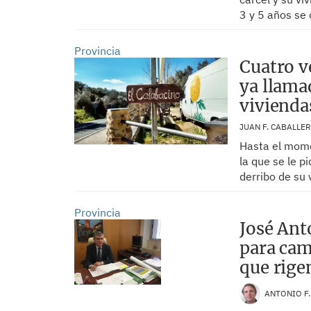
3 y 5 años se 
Provincia
Cuatro v
ya llamad
vivienda
JUAN F. CABALLE
Hasta el mome
la que se le p
derribo de su 
Provincia
José Ant
para camb
que rige
ANTONIO F