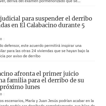
ver, deriva del examen pormenorizado que se…
judicial para suspender el derribo
ndas en El Calabacino durante 5
RO
o defensor, este acuerdo permitirá inspirar una
ilar para las otras 24 viviendas que se hayan bajo la
icia por aviso de derribo
acino afronta el primer juicio
na familia para el derribo de su
 próximo lunes
RO
los escenarios, María y Juan Jesús podrían acabar en la
vienda podría ser derribada completamente, sus hijas de