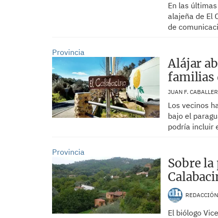
En las últimas
alajeña de El
de comunicació
Provincia
Alájar ab
familias
JUAN F. CABALLE
Los vecinos ha
bajo el parag
podría incluir
Provincia
Sobre la
Calabaci
REDACCIÓ
El biólogo Vic