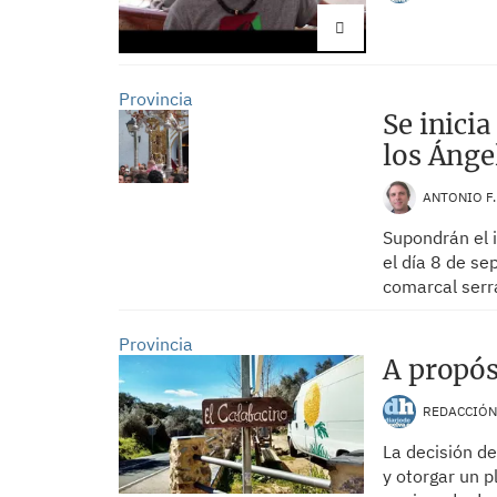
Provincia
Se inicia
los Ánge
ANTONIO F
Supondrán el i
el día 8 de s
comarcal serr
Provincia
A propós
REDACCIÓ
La decisión de
y otorgar un p