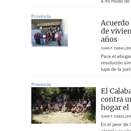
a mi modo de 
Provincia
Acuerdo 
de vivie
años
JUAN F. CABALLE
Para el abogad
resolución sim
lupa de la just
Provincia
El Calab
contra u
hogar el
JUAN F. CABALLE
En el peor de 
cárcel y su vi