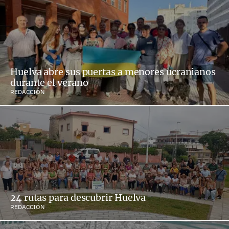
Huelva abre sus puertas a menores ucranianos
durante el verano
REDACCIÓN
24 rutas para descubrir Huelva
REDACCIÓN