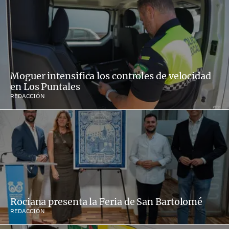
Moguer intensifica los controles de velocidad
en Los Puntales
REDACCIÓN
Rociana presenta la Feria de San Bartolomé
REDACCIÓN