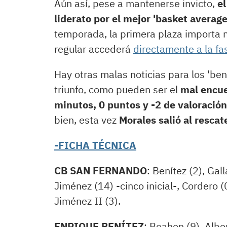
Aún así, pese a mantenerse invicto,
el
liderato por el mejor 'basket averag
temporada, la primera plaza importa 
regular accederá
directamente a la f
Hay otras malas noticias para los 'be
triunfo, como pueden ser el
mal encue
minutos, 0 puntos y -2 de valoración)
bien, esta vez
Morales salió al rescat
-FICHA TÉCNICA
CB SAN FERNANDO
: Benítez (2), Gal
Jiménez (14) -cinco inicial-, Cordero (
Jiménez II (3).
ENRIQUE BENÍTEZ
: Boahen (9), Albe