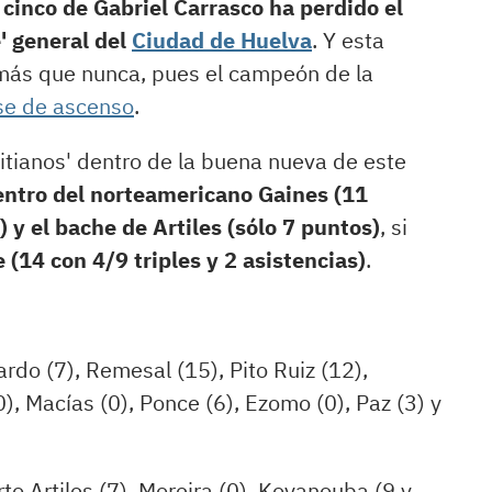
 cinco de Gabriel Carrasco ha perdido el
e' general del
Ciudad de Huelva
. Y esta
más que nunca, pues el campeón de la
ase de ascenso
.
nitianos' dentro de la buena nueva de este
ntro del norteamericano Gaines (11
 y el bache de Artiles (sólo 7 puntos)
, si
e (14 con 4/9 triples y 2 asistencias)
.
lardo (7), Remesal (15), Pito Ruiz (12),
0), Macías (0), Ponce (6), Ezomo (0), Paz (3) y
rto Artiles (7), Moreira (0), Koyanouba (9 y