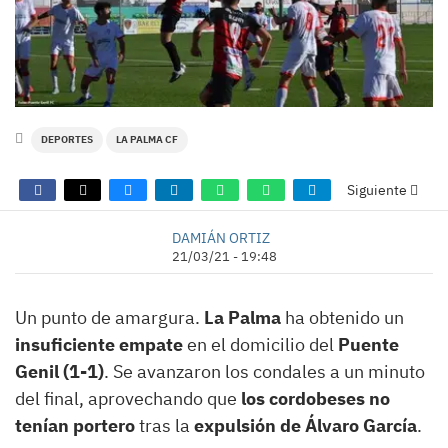
DEPORTES
LA PALMA CF
Siguiente
DAMIÁN ORTIZ
21/03/21 - 19:48
Un punto de amargura.
La Palma
ha obtenido un
insuficiente empate
en el domicilio del
Puente
Genil (1-1)
. Se avanzaron los condales a un minuto
del final, aprovechando que
los cordobeses no
tenían portero
tras la
expulsión de Álvaro García
.