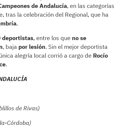
Campeones de Andalucía
, en las categorías
 tras la celebración del Regional, que ha
Umbría
.
 deportistas
, entre los que
no se
n
, baja
por lesión
. Sin el mejor deportista
única alegría local corrió a cargo de
Rocío
ce
.
NDALUCÍA
lillos de Rivas)
lla-Córdoba)