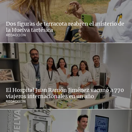
Dos figuras de terracota reabren el misterio de
la Huelva tartésica
REDACCIÓN
El Hospital Juan Ramón Jiménez vacunó a 770
viajeros internacionales en un año
REDACCIÓN